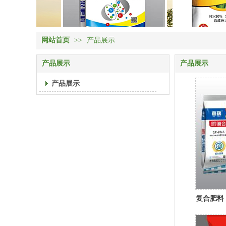
网站首页
>>
产品展示
产品展示
产品展示
产品展示
复合肥料