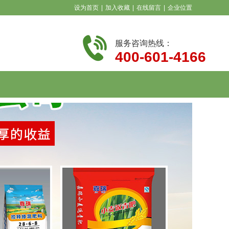
设为首页
|
加入收藏
|
在线留言
|
企业位置
服务咨询热线：
400-601-4166