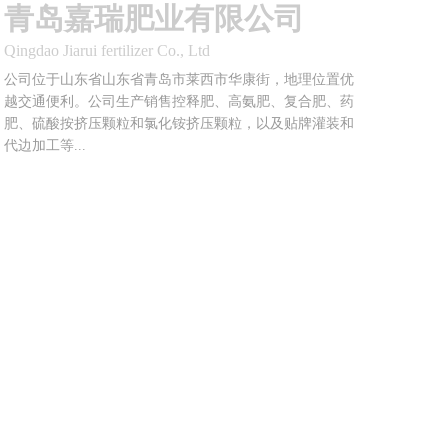
青岛嘉瑞肥业有限公司
关于我们
新闻资讯
Qingdao Jiarui fertilizer Co., Ltd
在线留言
公司位于山东省山东省青岛市莱西市华康街，地理位置优
联系我们
越交通便利。公司生产销售控释肥、高氨肥、复合肥、药
肥、硫酸按挤压颗粒和氯化铵挤压颗粒，以及贴牌灌装和
代边加工等...