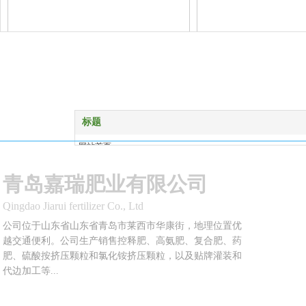
1
1
标题
网站首页
产品展示
青岛嘉瑞肥业有限公司
关于我们
新闻资讯
Qingdao Jiarui fertilizer Co., Ltd
在线留言
公司位于山东省山东省青岛市莱西市华康街，地理位置优
联系我们
越交通便利。公司生产销售控释肥、高氨肥、复合肥、药
肥、硫酸按挤压颗粒和氯化铵挤压颗粒，以及贴牌灌装和
代边加工等...